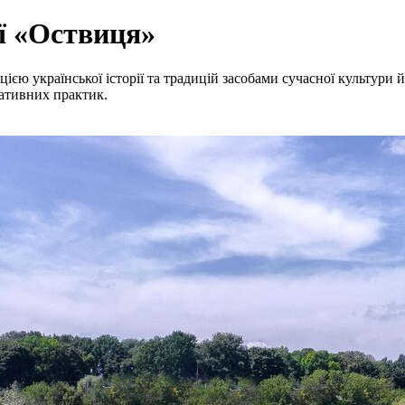
ї «Оствиця»
єю української історії та традицій засобами сучасної культури
пативних практик.