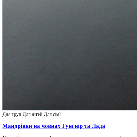
Для груп
Для дітей
Для сім'ї
Мандрівки на човнах Гунгнір та Лада