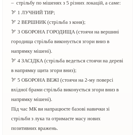
– стрільбу по мішенях з 5 різних локацій, а саме:
🏹 1 ЛУЧНИЙ ТИР;
🏹 2 ВЕРШНИК (стрільба з коня);
🏹 3 ОБОРОНА ГОРОДИЩА (стоячи на вершині
городища стрільба виконується згори вниз в
напрямку мішені).
🏹 4 ЗАСІДКА (стрільба ведеться стоячи на дереві
в напрямку щита згори вниз);
🏹 5 ОБОРОНА ВЕЖІ (стоячи на 2-му поверсі
вхідної брами стрільба виконується згори вниз в
напрямку мішені).
Під час МК ви напрацюєте базові навички зі
стрільби з лука та отримаєте масу нових
позитивних вражень.