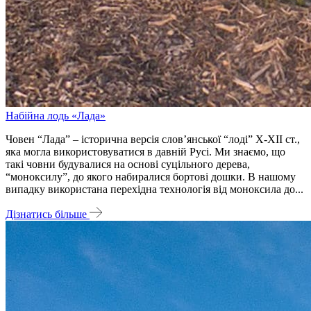
Набійна лодь «Лада»
Човен “Лада” – історична версія слов’янської “лоді” X-XII ст.,
яка могла використовуватися в давній Русі. Ми знаємо, що
такі човни будувалися на основі суцільного дерева,
“моноксилу”, до якого набиралися бортові дошки. В нашому
випадку використана перехідна технологія від моноксила до...
Дізнатись більше