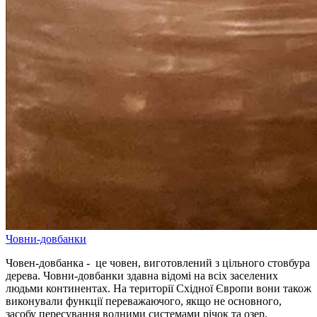
Човни-довбанки
Човен-довбанка - це човен, виготовлений з цільного стовбура
дерева. Човни-довбанки здавна відомі на всіх заселених
людьми континентах. На території Східної Європи вони також
виконували функції переважаючого, якщо не основного,
засобу пересування водними системами річок та озер.