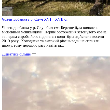
Човен-добанка з р. Случ XVI – XVII ст.
Човен-довбанка у р. Случ біля смт Березне була виявлена
місцевими мешканцями. Перше обстеження затонулого човна
та перша спроба його підняття з води була здійснена восени
2019 року. Холоднеча та високий рівень води не сприяли
цьому, тому першого разу навіть за...
Дізнатись більше