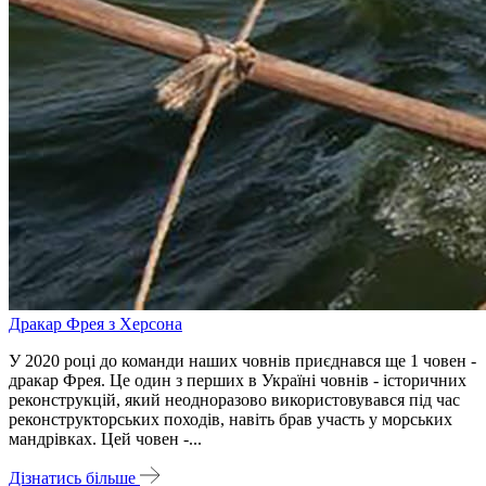
Дракар Фрея з Херсона
У 2020 році до команди наших човнів приєднався ще 1 човен -
дракар Фрея. Це один з перших в Україні човнів - історичних
реконструкцій, який неодноразово використовувався під час
реконструкторських походів, навіть брав участь у морських
мандрівках. Цей човен -...
Дізнатись більше