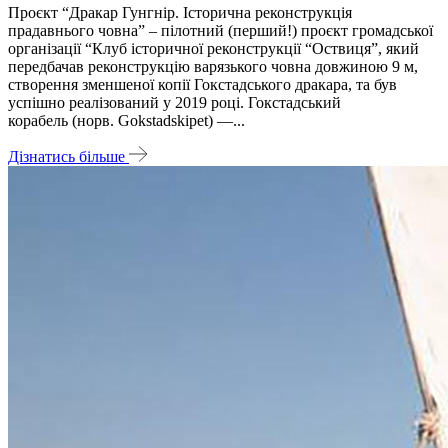
Проєкт “Дракар Гунгнір. Історична реконструкція
прадавнього човна” – пілотний (перший!) проєкт громадської
організації “Клуб історичної реконструкції “Оствиця”, який
передбачав реконструкцію варязького човна довжиною 9 м,
створення зменшеної копії Гокстадського дракара, та був
успішно реалізований у 2019 році. Гокстадський
корабель (норв. Gokstadskipet) —...
Дізнатись більше