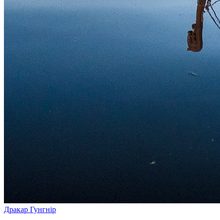
Дракар Гунгнір