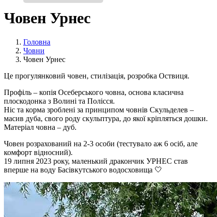
Човен Урнес
Головна
Човни
Човен Урнес
Це прогулянковий човен, стилізація, розробка Оствиця.
Профіль – копія Осеберського човна, основа класична
плоскодонка з Волині та Полісся.
Ніс та корма зроблені за принципом човнів Скульделев –
масив дуба, свого роду скульптура, до якої кріпляться дошки.
Матеріал човна – дуб.
Човен розрахований на 2-3 особи (тестувало аж 6 осіб, але
комфорт відносний).
19 липня 2023 року, маленький дракончик УРНЕС став
вперше на воду Басівкутського водосховища 🤍